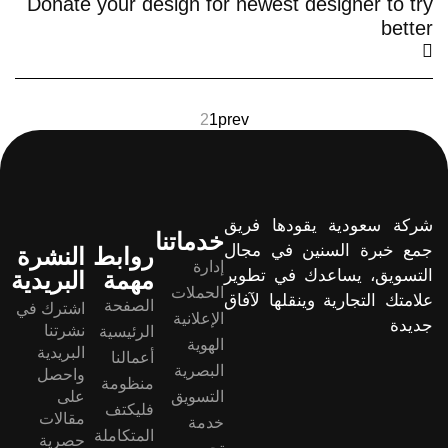
Donate your design for newest designer to try
better
2
1
prev
شركة سعودية يقودها فريق
خدماتنا
جمع خبرة السنين في مجال
روابط
النشرة
إدارة
التسويق، يساعدك في تطوير
مهمة
البريدية
الحملات
علامتك التجارية وينقلها لآفاق
الصفحة
اشترك في
الإعلانية
جديدة
نشرتنا
الرئيسية
الهوية
البريدية
أعمالنا
البصرية
واحصل
منظومة
التسويق
على
فليكتف
مقالات
خدمة
المتكاملة
حصرية