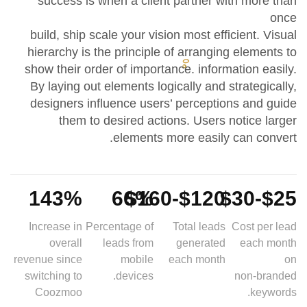
success is when a client partner with more than
once
build, ship scale your vision most efficient. Visual
hierarchy is the principle of arranging elements to
show their order of importance. information easily.
By laying out elements logically and strategically,
designers influence users’ perceptions and guide
them to desired actions. Users notice larger
elements more easily can convert.
143%
66%
$120-$160
$25-$30
Increase in
Percentage of
Total leads
Cost per lead
overall
leads from
generated
each month
revenue since
mobile
each month
on
switching to
devices.
non-branded
Coozmoo
keywords.