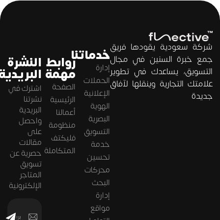
شركة سعودية يقودها فريق
خدماتنا
جمع خبرة السنين في مجال
روابط
النشرة
إدارة
التسويق، يساعدك في تطوير
مهمة
البريدية
الحملات
علامتك التجارية وينقلها لآفاق
الصفحة
اشترك في
الإعلانية
جديدة
نشرتنا
الرئيسية
الهوية
البريدية
أعمالنا
البصرية
واحصل
منظومة
التسويق
على
فليكتف
مقالات
خدمة
المتكاملة
حصرية عن
تحسين
تسويق
محركات
المتاجر
البحث
الإلكترونية
إدارة
مواقع