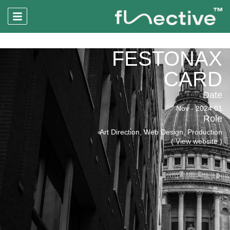
FESTONAX
CARD
Date
01 Nov - 2024
Role
Art Direction, Web Design, Production
( View website )